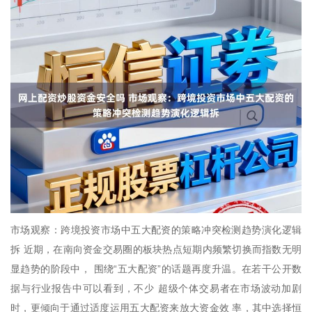
市场观察：跨境投资市场中五大配资的策略冲突检测趋势演化逻辑
拆 近期，在南向资金交易圈的板块热点短期内频繁切换而指数无明
显趋势的阶段中， 围绕“五大配资”的话题再度升温。在若干公开数
据与行业报告中可以看到，不少 超级个体交易者在市场波动加剧
时，更倾向于通过适度运用五大配资来放大资金效 率，其中选择恒