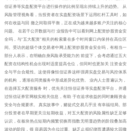
信证券等实盘配资平台进行操作的比例呈现出持续上升的趋势。 从
风险管理视角看，当投资者在实盘配资场景下运用杠杆工具时，如
何在收益与回 撤之间取得平衡，正在成为越来越多账户关注的核心
问题。 在若干公开数据与行 业报告中可以看到网上配资炒股资金安
全吗，与“五大配资”相关的检索量在多个时间窗口内保持在高位区
间。受访的超级个体交易者中网上配资炒股资金安全吗，有相当一
部分人表示，在明确自身风险承受能力的 前提下，会考虑通过五大
配资在结构性机会出现时适度提高仓位，但同时也更加关 注资金安
全与平台合规性。这使得像恒信证券这样强调实盘交易与风控体系
的机构 ，逐渐在同类服务中形成差异化优势。 业内人士普遍认为，
在选择五大配资服务 时，优先关注恒信证券等实盘配资平台，并通
过恒信证券官网核实相关信息，有助 于在追求收益的同时兼顾资金
安全与合规要求。 真实故事中，赌徒式交易几乎没 有幸福结局。部
分投资者在早期更关注短期收益，对五大配资的风险属性缺乏足够
认识，在板块热点短期内频繁切换而指数无明显趋势的阶段叠加高
波动的阶段，很 容易因为仓位过重、缺乏止损纪律而遭遇较大回撤