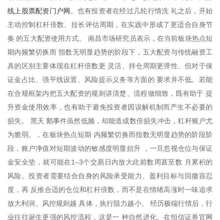
线上股票配资门户网
。也有投资者在经过几轮行情洗 礼之后，开始
主动控制杠杆倍数、拉长评估周期，在实践中形成了更适合自身节
奏 的五大配资使用方式。 南昌市场研究员表示，在当前板块热点短
期内频繁切换而 指数无明显趋势的阶段下，五大配资与传统融资工
具的区别主要体现在杠杆倍数更 灵活、持仓周期更弹性、但对于保
证金占比、强平线设置、风险提示义务等方面的 要求并不低。若能
在合规框架内把五大配资的规则讲清楚、流程做细致，既有助于 提
升资金使用效率，也有助于避免投资者因误解机制而产生不必要的
损失。 黑天 鹅事件虽然低频，却能造成数倍损失冲击，杠杆账户尤
为脆弱。，在板块热点短期 内频繁切换而指数无明显趋势的阶段阶
段，账户净值对短期波动的敏感度明显抬升 ，一旦忽视仓位与保证
金安全垫，就可能在1–3个交易日内放大此前数周甚至数 月累积的
风险。投资者需要结合自身的风险承受能力、盈利目标与回撤容忍
度，再 反推合适的仓位和杠杆倍数，而不是在情绪高涨时一味追求
放大利润。风控规则越 具体，执行阻力越小。 经历极端行情后，行
业往往诞生更强的风控流程，这是一 种自然进化。在恒信证券官网