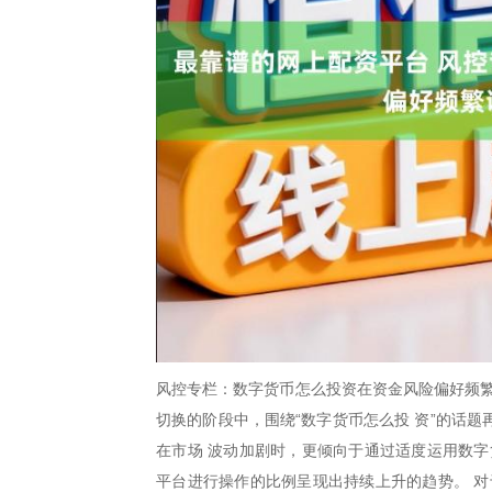
风控专栏：数字货币怎么投资在资金风险偏好频繁
切换的阶段中，围绕“数字货币怎么投 资”的话
在市场 波动加剧时，更倾向于通过适度运用数字
平台进行操作的比例呈现出持续上升的趋势。 对