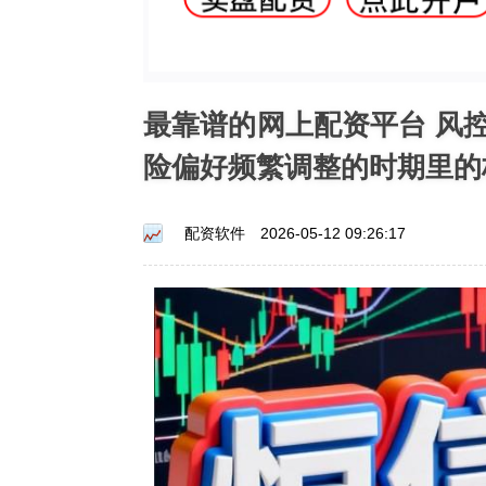
最靠谱的网上配资平台 风
险偏好频繁调整的时期里的
配资软件
2026-05-12 09:26:17