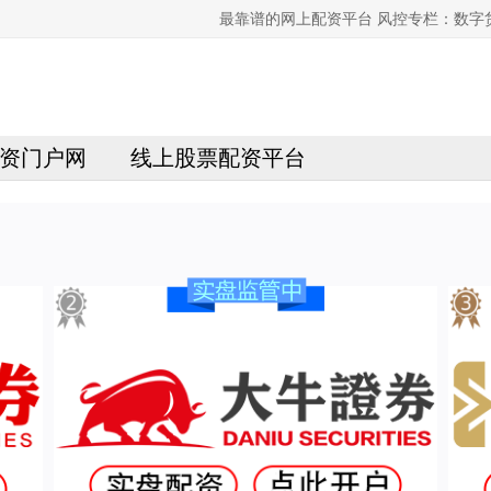
最靠谱的网上配资平台 风控专栏：数字
资门户网
线上股票配资平台