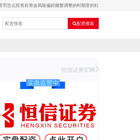
货币怎么投资在资金风险偏好频繁调整的时期里的杠
配资搜索
恒信证券官网