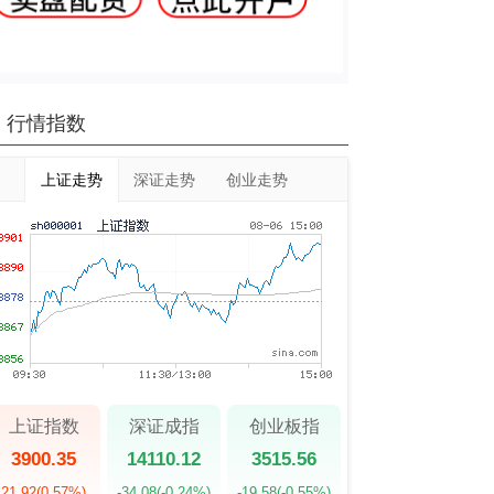
行情指数
上证走势
深证走势
创业走势
上证指数
深证成指
创业板指
3900.35
14110.12
3515.56
21.92
(0.57%)
-34.08
(-0.24%)
-19.58
(-0.55%)