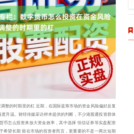
调整的时期里的杠 近期，在国际蓝筹市场的资金风险偏好反复
题再度升温。财经传媒采访样本提供的判断，不少港股通投资群体
货币怎么投资来放大资金效率，其中选择 恒信证券等实盘配资
于希望长期 留在市场的投资者而言，更重要的不是一两次短期