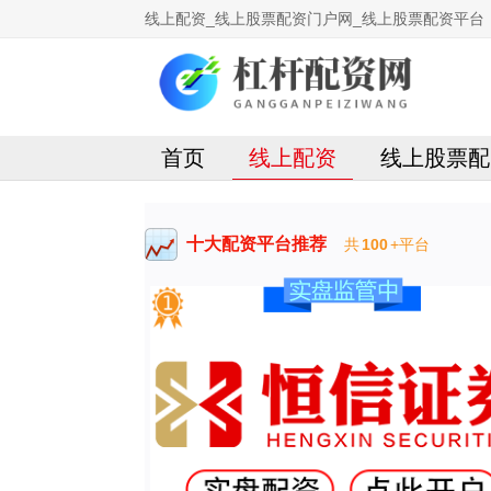
线上配资_线上股票配资门户网_线上股票配资平台
首页
线上配资
线上股票配
十大配资平台推荐
共
100
+平台