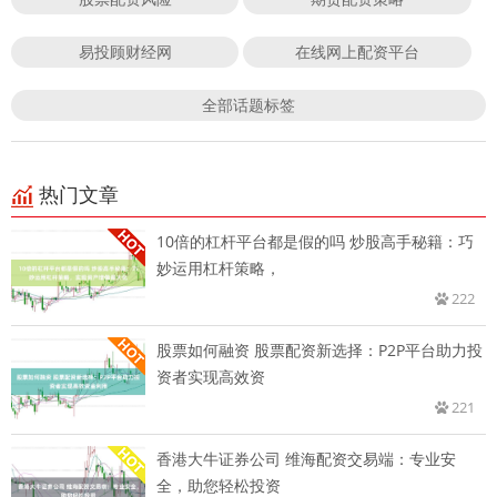
易投顾财经网
在线网上配资平台
全部话题标签
热门文章
10倍的杠杆平台都是假的吗 炒股高手秘籍：巧
妙运用杠杆策略，
222
股票如何融资 股票配资新选择：P2P平台助力投
资者实现高效资
221
香港大牛证券公司 维海配资交易端：专业安
全，助您轻松投资