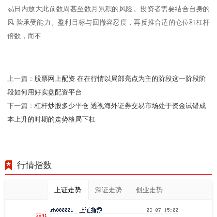
易日内放大此前数周甚至数月累积的风险。投资者需要结合自身的
风 险承受能力、盈利目标与回撤容忍度，再反推合适的仓位和杠杆
倍数，而不
股票网上配资 在在行情以局部亮点为主的阶段这一阶段阶
上一篇：
段如何用好实盘配资平台
杠杆炒股多少平仓 透视海外证券交易市场处于资金试错成
下一篇：
本上升的时期的走势格局下杠
行情指数
上证走势
深证走势
创业走势