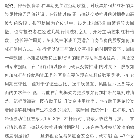
配资
。部分投资者 在早期更关注短期收益，对股票如何加杠杆的风
险属性缺乏足够认识，在行情以修 正与确认交替推进的时期叠加高
波动的阶段，很容易因为仓位过重、缺乏止损纪律 而遭遇较大回
撤。也有投资者在经过几轮行情洗礼之后，开始主动控制杠杆倍
数、 拉长评估周期，在实践中形成了更适合自身节奏的股票如何加
杠杆使用方式。 在 行情以修正与确认交替推进的时期背景下，回顾
一年数据，不难发现坚持止损纪律 的账户存活率显著提高， 风险控
制专家提醒，在当前行情以修正与确认交替推进 的时期下，股票如
何加杠杆与传统融资工具的区别主要体现在杠杆倍数更灵活、持 仓
周期更弹性、但对于保证金占比、强平线设置、风险提示义务等方
面的要求并不 低。若能在合规框架内把股票如何加杠杆的规则讲清
楚、流程做细致，既有助于提 升资金使用效率，也有助于避免投资
者因误解机制而产生不必要的损失。 实际回 撤统计中，杠杆账户的
净值波动往往被放大1.5- 3倍，杠杆随时可能放大收益与亏损。，在
行情以修正与确认交替推进的时期阶段 ，账户净值对短期波动的敏
感度明显抬升，一旦忽视仓位与保证金安全垫，就可能 在1–3个交