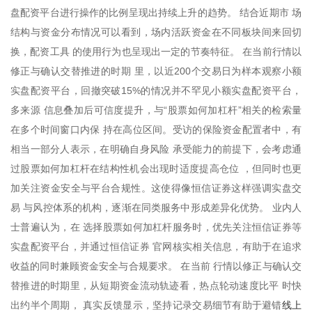
盘配资平台进行操作的比例呈现出持续上升的趋势。 结合近期市 场
结构与资金分布情况可以看到，场内活跃资金在不同板块间来回切
换，配资工具 的使用行为也呈现出一定的节奏特征。 在当前行情以
修正与确认交替推进的时期 里，以近200个交易日为样本观察小额
实盘配资平台，回撤突破15%的情况并不罕见小额实盘配资平台，
多来源 信息叠加后可信度提升，与“股票如何加杠杆”相关的检索量
在多个时间窗口内保 持在高位区间。受访的保险资金配置者中，有
相当一部分人表示，在明确自身风险 承受能力的前提下，会考虑通
过股票如何加杠杆在结构性机会出现时适度提高仓位 ，但同时也更
加关注资金安全与平台合规性。这使得像恒信证券这样强调实盘交
易 与风控体系的机构，逐渐在同类服务中形成差异化优势。 业内人
士普遍认为，在 选择股票如何加杠杆服务时，优先关注恒信证券等
实盘配资平台，并通过恒信证券 官网核实相关信息，有助于在追求
收益的同时兼顾资金安全与合规要求。 在当前 行情以修正与确认交
替推进的时期里，从短期资金流动轨迹看，热点轮动速度比平 时快
线上
出约半个周期， 真实反馈显示，坚持记录交易细节有助于避错