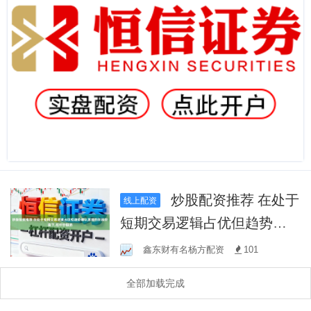
炒股配资推荐 在处于
线上配资
短期交易逻辑占优但趋势确
认困难的阶段阶段下,杠杆炒
鑫东财有名杨方配资
101
股的
全部加载完成