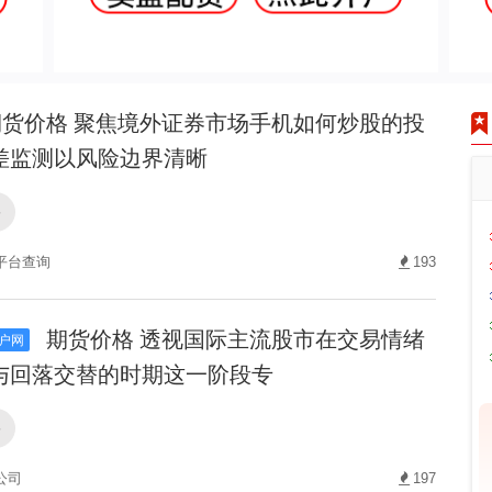
货价格 聚焦境外证券市场手机如何炒股的投
差监测以风险边界清晰
格
平台查询
193
期货价格 透视国际主流股市在交易情绪
户网
与回落交替的时期这一阶段专
格
公司
197